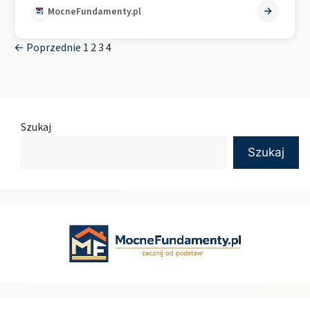
MocneFundamenty.pl
← Poprzednie
1
2
3
4
Szukaj
Szukaj