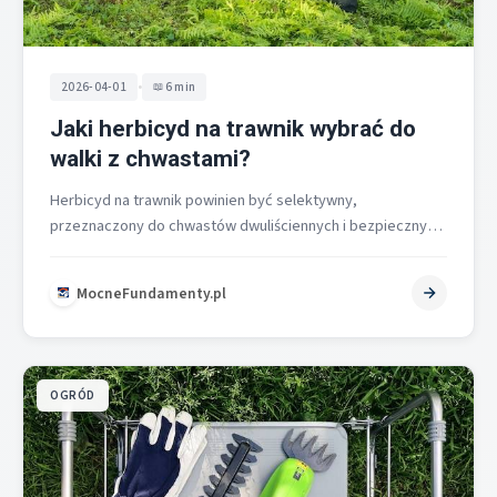
•
2026-04-01
6 min
Jaki herbicyd na trawnik wybrać do
walki z chwastami?
Herbicyd na trawnik powinien być selektywny,
przeznaczony do chwastów dwuliściennych i bezpieczny
dla murawy. Unikaj preparatów totalnych z glifosatem na…
MocneFundamenty.pl
OGRÓD