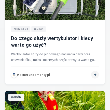
•
2026-03-28
5 min
Do czego służy wertykulator i kiedy
warto go użyć?
Wertykulator służy do pionowego nacinania darni oraz
usuwania filcu, mchu i martwych części trawy, a warto go
użyć zawsze wtedy,…
MocneFundamenty.pl
OGRÓD