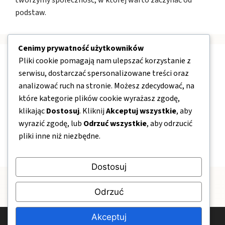
tworzymy społeczność, w której warto zaczynać od
podstaw.
Cenimy prywatność użytkowników
Pliki cookie pomagają nam ulepszać korzystanie z
Nawigacja
serwisu, dostarczać spersonalizowane treści oraz
analizować ruch na stronie. Możesz zdecydować, na
O nas
które kategorie plików cookie wyrażasz zgodę,
klikając
Dostosuj
. Kliknij
Akceptuj wszystkie
, aby
Kontakt
wyrazić zgodę, lub
Odrzuć wszystkie
, aby odrzucić
Mapa strony
pliki inne niż niezbędne.
Polityka prywatności
Dostosuj
Odrzuć
Akceptuj