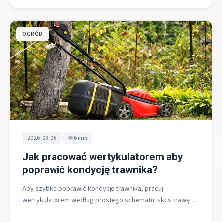
OGRÓD
•
2026-03-06
6 min
Jak pracować wertykulatorem aby
poprawić kondycję trawnika?
Aby szybko poprawić kondycję trawnika, pracuj
wertykulatorem według prostego schematu: skos trawę
krótko do 2-3 cm, ustaw ostrza na 5-15…