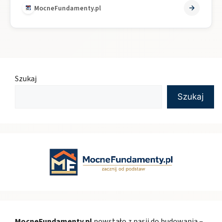
MocneFundamenty.pl
Szukaj
Szukaj
MocneFundamenty.pl
powstało z pasji do budowania –