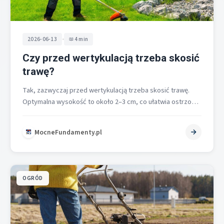
•
2026-06-13
4 min
Czy przed wertykulacją trzeba skosić
trawę?
Tak, zazwyczaj przed wertykulacją trzeba skosić trawę.
Optymalna wysokość to około 2–3 cm, co ułatwia ostrzom
dostęp do gleby i…
MocneFundamenty.pl
OGRÓD