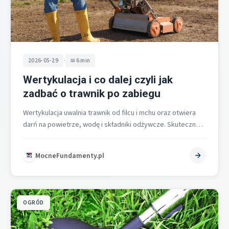
•
2026-05-29
6 min
Wertykulacja i co dalej czyli jak
zadbać o trawnik po zabiegu
Wertykulacja uwalnia trawnik od filcu i mchu oraz otwiera
darń na powietrze, wodę i składniki odżywcze. Skuteczna
pielęgnacja po zabiegu…
MocneFundamenty.pl
OGRÓD