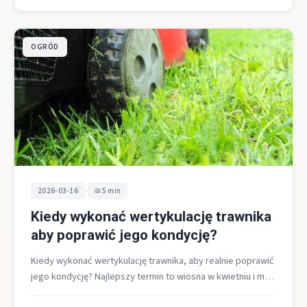
OGRÓD
•
2026-03-16
5 min
Kiedy wykonać wertykulację trawnika
aby poprawić jego kondycję?
Kiedy wykonać wertykulację trawnika, aby realnie poprawić
jego kondycję? Najlepszy termin to wiosna w kwietniu i maju
oraz jesień na…