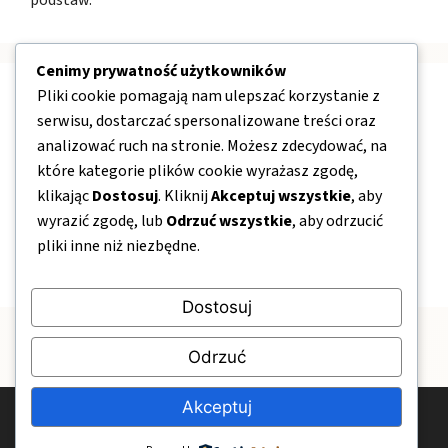
podstaw.
Cenimy prywatność użytkowników
Pliki cookie pomagają nam ulepszać korzystanie z
Nawigacja
serwisu, dostarczać spersonalizowane treści oraz
analizować ruch na stronie. Możesz zdecydować, na
O nas
które kategorie plików cookie wyrażasz zgodę,
klikając
Dostosuj
. Kliknij
Akceptuj wszystkie
, aby
Kontakt
wyrazić zgodę, lub
Odrzuć wszystkie
, aby odrzucić
Mapa strony
pliki inne niż niezbędne.
Polityka prywatności
Dostosuj
Odrzuć
Akceptuj
© 2026 MocneFundamenty.pl