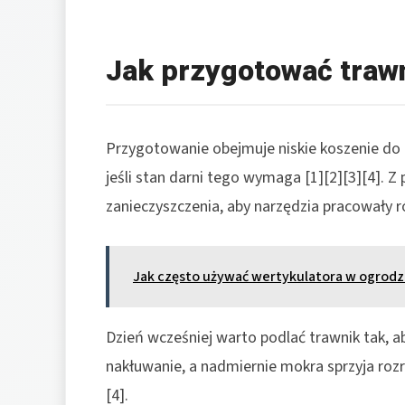
Jak przygotować trawn
Przygotowanie obejmuje niskie koszenie do 
jeśli stan darni tego wymaga [1][2][3][4]. Z 
zanieczyszczenia, aby narzędzia pracowały ró
Jak często używać wertykulatora w ogrodz
Dzień wcześniej warto podlać trawnik tak, a
nakłuwanie, a nadmiernie mokra sprzyja rozr
[4].