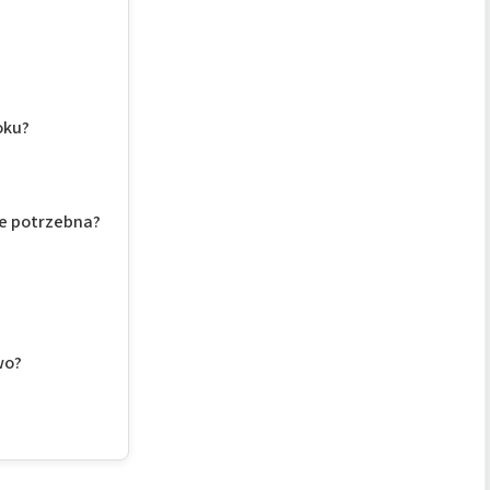
oku?
ie potrzebna?
wo?