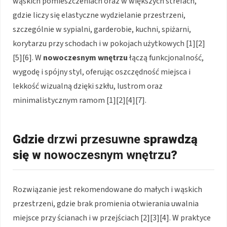
wąskich pomieszczeniach oraz w większych strefach,
gdzie liczy się elastyczne wydzielanie przestrzeni,
szczególnie w sypialni, garderobie, kuchni, spiżarni,
korytarzu przy schodach i w pokojach użytkowych
[1][2]
[5][6]
. W
nowoczesnym wnętrzu
łączą funkcjonalność,
wygodę i spójny styl, oferując oszczędność miejsca i
lekkość wizualną dzięki szkłu, lustrom oraz
minimalistycznym ramom
[1][2][4][7]
.
Gdzie
drzwi przesuwne
sprawdzą
się w
nowoczesnym wnętrzu
?
Rozwiązanie jest rekomendowane do małych i wąskich
przestrzeni, gdzie brak promienia otwierania uwalnia
miejsce przy ścianach i w przejściach
[2][3][4]
. W praktyce