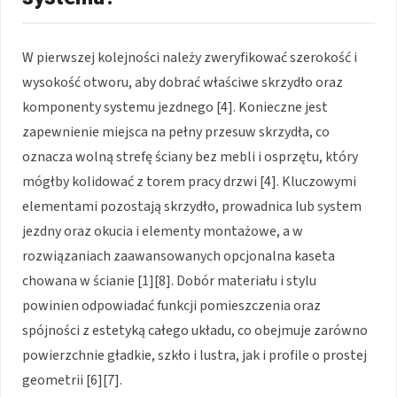
W pierwszej kolejności należy zweryfikować szerokość i
wysokość otworu, aby dobrać właściwe skrzydło oraz
komponenty systemu jezdnego
[4]
. Konieczne jest
zapewnienie miejsca na pełny przesuw skrzydła, co
oznacza wolną strefę ściany bez mebli i osprzętu, który
mógłby kolidować z torem pracy drzwi
[4]
. Kluczowymi
elementami pozostają skrzydło, prowadnica lub system
jezdny oraz okucia i elementy montażowe, a w
rozwiązaniach zaawansowanych opcjonalna kaseta
chowana w ścianie
[1][8]
. Dobór materiału i stylu
powinien odpowiadać funkcji pomieszczenia oraz
spójności z estetyką całego układu, co obejmuje zarówno
powierzchnie gładkie, szkło i lustra, jak i profile o prostej
geometrii
[6][7]
.