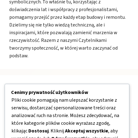
symbolicznych. To właśnie tu, korzystając z
doświadczenia lat i współpracy z profesjonalistami,
pomagamy przejść przez każdy etap budowy i remontu.
Dzielimy się nie tylko wiedzą techniczną, ale i
inspiracjami, które pozwalają zamienić marzenia w
rzeczywistość. Razem z naszymi Czytelnikami
tworzymy społeczność, w której warto zaczynać od
podstaw.
Nawigacja
Cenimy prywatność użytkowników
Pliki cookie pomagają nam ulepszać korzystanie z
O nas
serwisu, dostarczać spersonalizowane treści oraz
analizować ruch na stronie. Możesz zdecydować, na
Kontakt
które kategorie plików cookie wyrażasz zgodę,
Mapa strony
klikając
Dostosuj
. Kliknij
Akceptuj wszystkie
, aby
Polityka prywatności