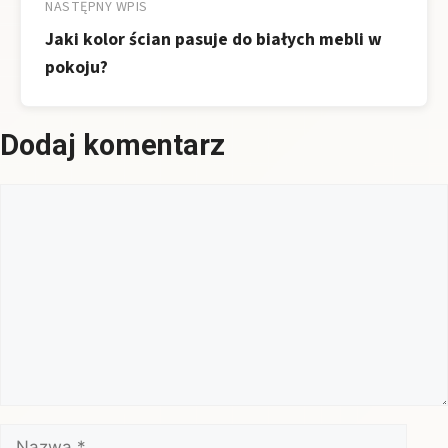
NASTĘPNY WPIS
Jaki kolor ścian pasuje do białych mebli w
pokoju?
Dodaj komentarz
Komentarz
Nazwa