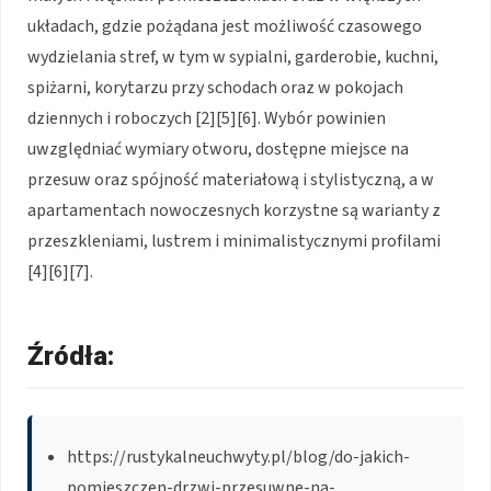
układach, gdzie pożądana jest możliwość czasowego
wydzielania stref, w tym w sypialni, garderobie, kuchni,
spiżarni, korytarzu przy schodach oraz w pokojach
dziennych i roboczych
[2][5][6]
. Wybór powinien
uwzględniać wymiary otworu, dostępne miejsce na
przesuw oraz spójność materiałową i stylistyczną, a w
apartamentach nowoczesnych korzystne są warianty z
przeszkleniami, lustrem i minimalistycznymi profilami
[4][6][7]
.
Źródła:
https://rustykalneuchwyty.pl/blog/do-jakich-
pomieszczen-drzwi-przesuwne-na-