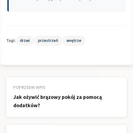
Tagi:
drzwi
przestrzeń
wnętrze
Nawigacja
wpisu
POPRZEDNI WPIS
Jak ożywić brązowy pokój za pomocą
dodatków?