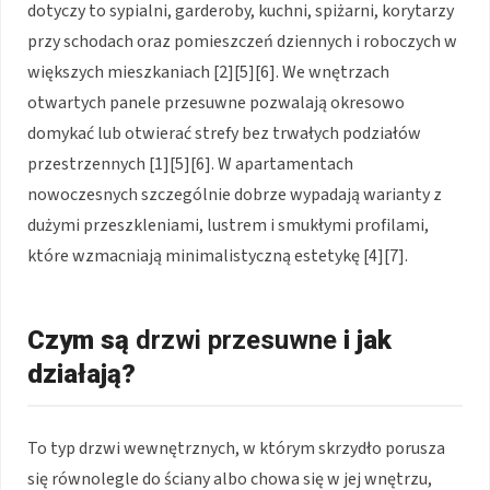
dotyczy to sypialni, garderoby, kuchni, spiżarni, korytarzy
przy schodach oraz pomieszczeń dziennych i roboczych w
większych mieszkaniach
[2][5][6]
. We wnętrzach
otwartych panele przesuwne pozwalają okresowo
domykać lub otwierać strefy bez trwałych podziałów
przestrzennych
[1][5][6]
. W apartamentach
nowoczesnych szczególnie dobrze wypadają warianty z
dużymi przeszkleniami, lustrem i smukłymi profilami,
które wzmacniają minimalistyczną estetykę
[4][7]
.
Czym są
drzwi przesuwne
i jak
działają?
To typ drzwi wewnętrznych, w którym skrzydło porusza
się równolegle do ściany albo chowa się w jej wnętrzu,