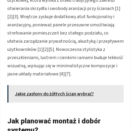
użytkowej, która wynika z braku tradycyjnego zakresu
otwierania skrzydła i swobody aranżacji przy ścianach
[1]
[2][3]
. Wnętrze zyskuje dodatkowy atut funkcjonalny i
aranżacyjny, ponieważ panele przesuwne umożliwiają
strefowanie pomieszczeń bez stałego podziału, co
ułatwia zarządzanie prywatnością, akustyką i przepływem
użytkowników
[1][2][5]
. Nowoczesna stylistyka z
przeszkleniami, lustrem i cienkimi ramami buduje lekkość
wizualną, wpisując się w minimalistyczne kompozycje i
jasne układy materiałowe
[4][7]
.
Jakie zasłony do żółtych ścian wybrać?
Jak planować montaż i dobór
systemu?