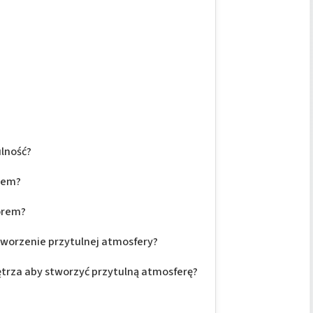
ulność?
iem?
lorem?
tworzenie przytulnej atmosfery?
trza aby stworzyć przytulną atmosferę?