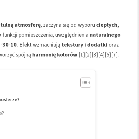
ytulną atmosferę
, zaczyna się od wyboru
ciepłych,
o funkcji pomieszczenia, uwzględnienia
naturalnego
0-30-10
. Efekt wzmacniają
tekstury i dodatki
oraz
worzyć spójną
harmonię kolorów
[1][2][3][4][5][7].
mosferze?
a?