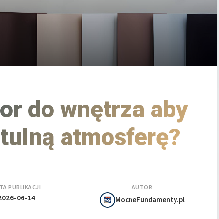
lor do wnętrza aby
tulną atmosferę?
TA PUBLIKACJI
AUTOR
2026-06-14
MocneFundamenty.pl