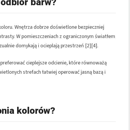
 odbiór barw?
koloru. Wnętrza dobrze doświetlone bezpieczniej
kontrasty. W pomieszczeniach z ograniczonym światłem
zualnie domykają i ocieplają przestrzeń [2][4].
preferować cieplejsze odcienie, które równoważą
ietlonych strefach łatwiej operować jasną bazą i
nia kolorów?