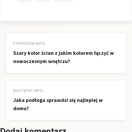
Nawigacja
wpisu
POPRZEDNI WPIS
Szary kolor ścian z jakim kolorem łączyć w
nowoczesnym wnętrzu?
NASTĘPNY WPIS
Jaka podłoga sprawdzi się najlepiej w
domu?
Dodaj komentarz