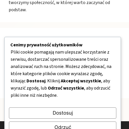
tworzymy społeczność, w której warto zaczynać od
podstaw.
Nawigacja
Cenimy prywatność użytkowników
Pliki cookie pomagają nam ulepszać korzystanie z
O nas
serwisu, dostarczać spersonalizowane treści oraz
analizować ruch na stronie. Możesz zdecydować, na
Kontakt
które kategorie plików cookie wyrażasz zgodę,
Mapa strony
klikając
Dostosuj
. Kliknij
Akceptuj wszystkie
, aby
Polityka prywatności
wyrazić zgodę, lub
Odrzuć wszystkie
, aby odrzucić
pliki inne niż niezbędne.
Dostosuj
Odrzuć